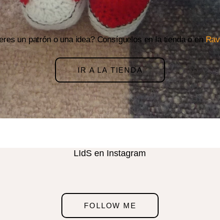
eres un patrón o una idea? Consíguelos en la tienda o en
Rav
IR A LA TIENDA
LIdS en Instagram
FOLLOW ME