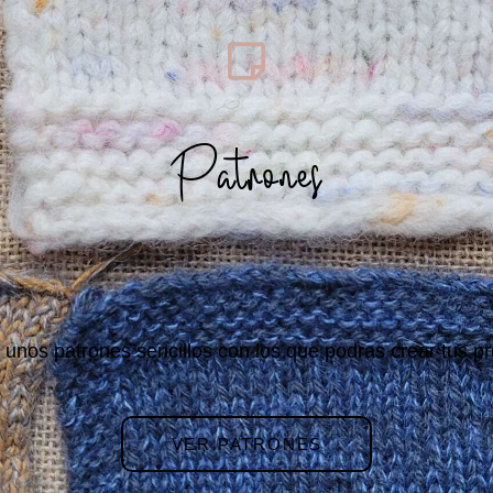
Patrones
 unos patrones sencillos con los que podras crear tus p
VER PATRONES