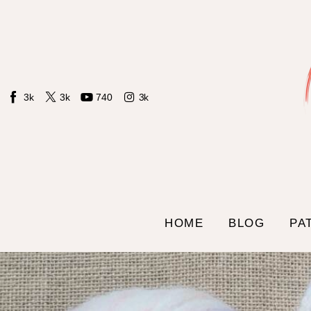
3k
3k
740
3k
HOME
BLOG
PA