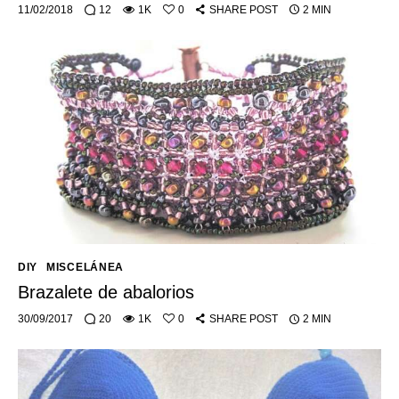
11/02/2018
12
1K
0
SHARE POST
2 MIN
DIY
MISCELÁNEA
Brazalete de abalorios
30/09/2017
20
1K
0
SHARE POST
2 MIN