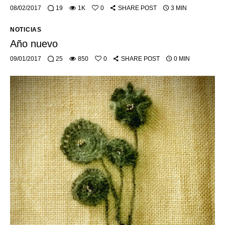
08/02/2017
19
1K
0
SHARE POST
3 MIN
NOTICIAS
Año nuevo
09/01/2017
25
850
0
SHARE POST
0 MIN