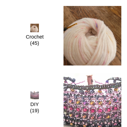
Crochet
(45)
DIY
(19)