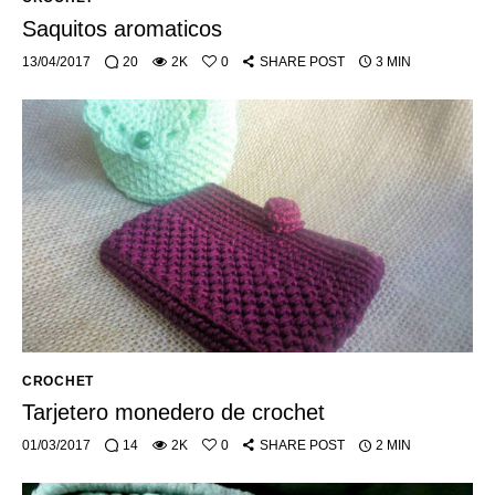
Saquitos aromaticos
13/04/2017
20
2K
0
SHARE POST
3 MIN
CROCHET
Tarjetero monedero de crochet
01/03/2017
14
2K
0
SHARE POST
2 MIN