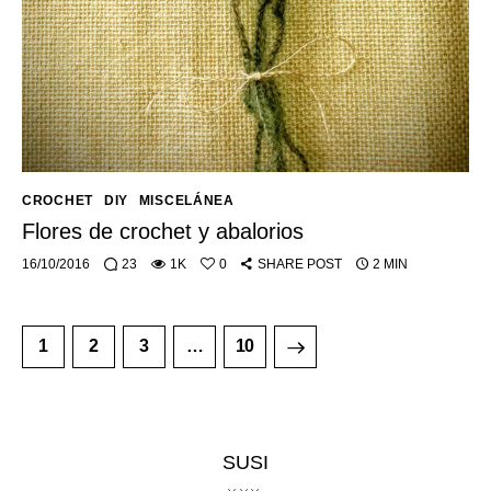
CROCHET
DIY
MISCELÁNEA
Flores de crochet y abalorios
16/10/2016
23
1K
0
SHARE POST
2 MIN
1
2
3
>
…
10
SUSI