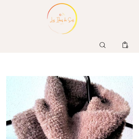
Home
0
Blog
Patrones LIdS
Tienda
Contacto
Sobre mi