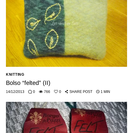
KNITTING
Bolso “felted” (II)
14/12/2013
0
766
0
SHARE POST
1 MIN