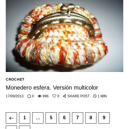
CROCHET
Monedero esfera. Versión multicolor
17/09/2013
0
996
0
SHARE POST
1 MIN
1
…
5
6
7
8
9