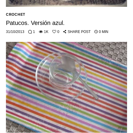
CROCHET
Patucos. Versión azul.
31/10/2013
1
1K
0
SHARE POST
0 MIN