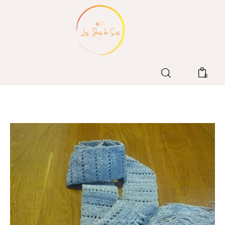
Home
0
Blog
Patrones LIdS
Tienda
Contacto
Sobre mi