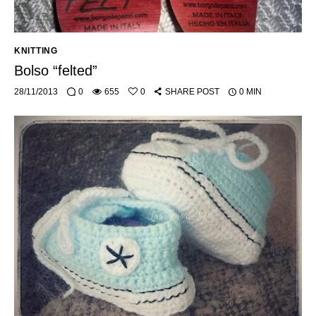
KNITTING
Bolso “felted”
28/11/2013
0
655
0
SHARE POST
0 MIN