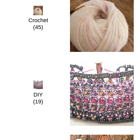
Crochet
(45)
DIY
(19)