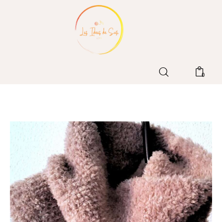
Home
0
Blog
Patrones LIdS
Tienda
Contacto
Sobre mi