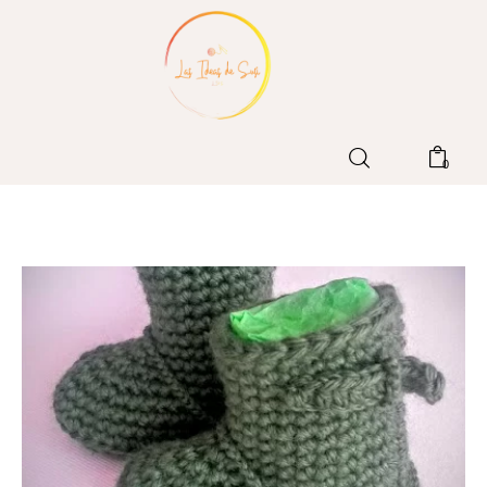
Home
0
Blog
Patrones LIdS
Tienda
Contacto
Sobre mi