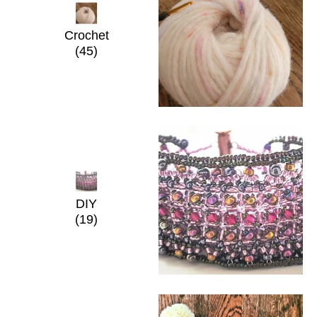
Crochet
(45)
DIY
(19)