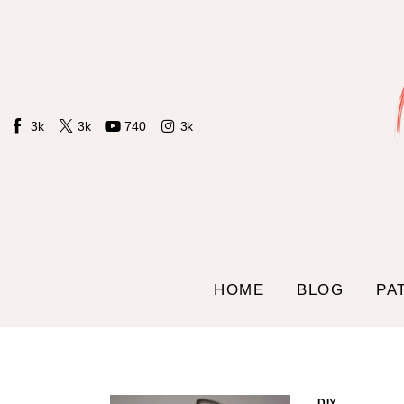
Home
Blog
Patrones LIdS
3k
3k
740
3k
Tienda
Contacto
Sobre mi
HOME
BLOG
PA
DIY