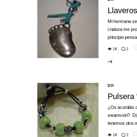
Llaveros
Mi hermana se 
criatura me pro
principio pen
1K
2
DIY
Pulsera
¿Os acordáis q
swarovski? Dij
tenemos otra 
1K
2