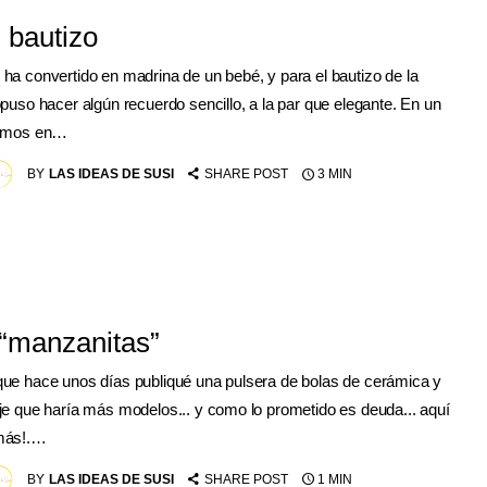
 bautizo
ha convertido en madrina de un bebé, y para el bautizo de la
puso hacer algún recuerdo sencillo, a la par que elegante. En un
samos en…
BY
LAS IDEAS DE SUSI
SHARE POST
3 MIN
 “manzanitas”
ue hace unos días publiqué una pulsera de bolas de cerámica y
e que haría más modelos... y como lo prometido es deuda... aquí
más!.…
BY
LAS IDEAS DE SUSI
SHARE POST
1 MIN