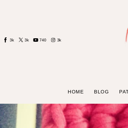
Home
Blog
Patrones LIdS
3k
3k
740
3k
Tienda
Contacto
Sobre mi
HOME
BLOG
PA