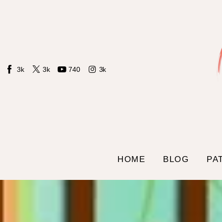
Home
Blog
Patrones LIdS
3k
3k
740
3k
Tienda
Contacto
Sobre mi
HOME
BLOG
PA