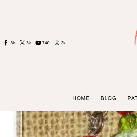
Home
Blog
Patrones LIdS
3k
3k
740
3k
Tienda
Contacto
Sobre mi
HOME
BLOG
PA