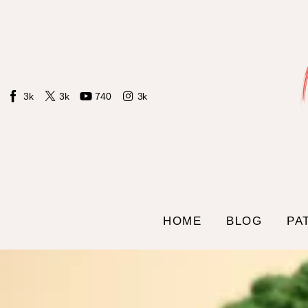
Home
Blog
Patrones LIdS
3k
3k
740
3k
Tienda
Contacto
Sobre mi
HOME
BLOG
PA