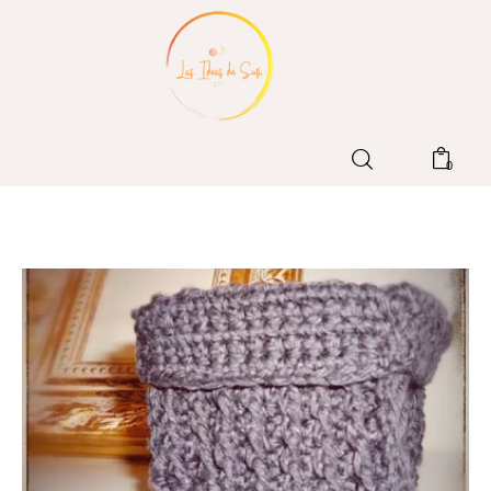
Home
0
Blog
Patrones LIdS
Tienda
Contacto
Sobre mi