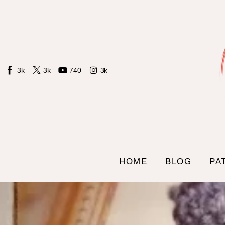
Home
Blog
Patrones LIdS
3k
3k
740
3k
Tienda
Contacto
Sobre mi
HOME
BLOG
PA