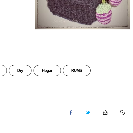
Diy
Hogar
RUMS