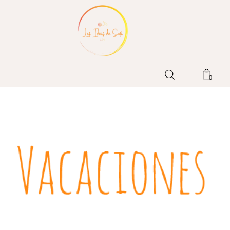
Home
0
Blog
Patrones LIdS
Tienda
Contacto
Sobre mi